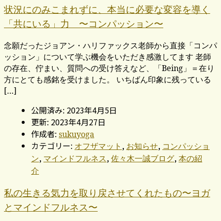
状況にのみこまれずに、本当に必要な変容を導く
「共にいる」力 〜コンパッション〜
念願だったジョアン・ハリファックス老師から直接「コンパ
ッション」について学ぶ機会をいただき感激してます 老師
の存在、佇まい、質問への受け答えなど、「Being」＝在り
方にとても感銘を受けました。 いちばん印象に残っている
[…]
公開済み: 2023年4月5日
更新: 2023年4月27日
作成者:
sukuyoga
カテゴリー:
,
,
オフザマット
お知らせ
コンパッショ
,
,
,
ン
マインドフルネス
佐々木一誠ブログ
本の紹
介
私の生きる気力を取り戻させてくれたもの〜ヨガ
とマインドフルネス〜