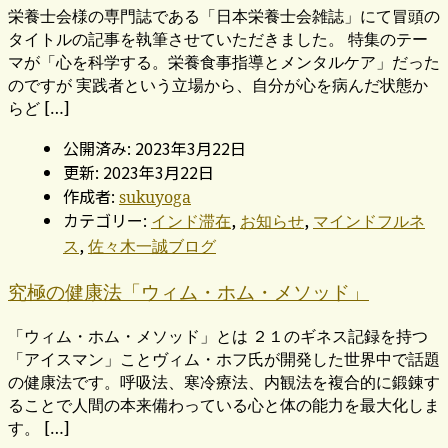
栄養士会様の専門誌である「日本栄養士会雑誌」にて冒頭の
タイトルの記事を執筆させていただきました。 特集のテー
マが「心を科学する。栄養食事指導とメンタルケア」だった
のですが 実践者という立場から、自分が心を病んだ状態か
らど […]
公開済み: 2023年3月22日
更新: 2023年3月22日
作成者:
sukuyoga
カテゴリー:
,
,
インド滞在
お知らせ
マインドフルネ
,
ス
佐々木一誠ブログ
究極の健康法「ウィム・ホム・メソッド」
「ウィム・ホム・メソッド」とは ２１のギネス記録を持つ
「アイスマン」ことヴィム・ホフ氏が開発した世界中で話題
の健康法です。呼吸法、寒冷療法、内観法を複合的に鍛錬す
ることで人間の本来備わっている心と体の能力を最大化しま
す。 […]