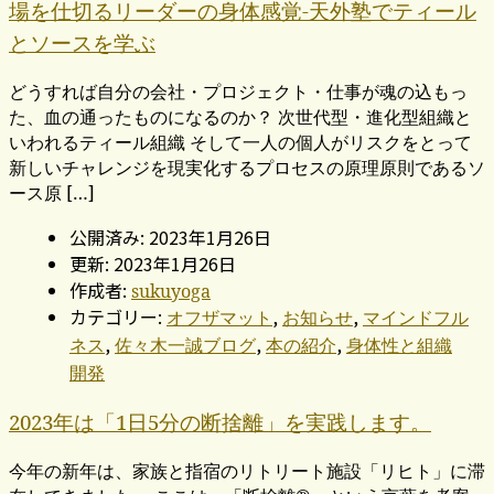
場を仕切るリーダーの身体感覚-天外塾でティール
とソースを学ぶ
どうすれば自分の会社・プロジェクト・仕事が魂の込もっ
た、血の通ったものになるのか？ 次世代型・進化型組織と
いわれるティール組織 そして一人の個人がリスクをとって
新しいチャレンジを現実化するプロセスの原理原則であるソ
ース原 […]
公開済み: 2023年1月26日
更新: 2023年1月26日
作成者:
sukuyoga
カテゴリー:
,
,
オフザマット
お知らせ
マインドフル
,
,
,
ネス
佐々木一誠ブログ
本の紹介
身体性と組織
開発
2023年は「1日5分の断捨離」を実践します。
今年の新年は、家族と指宿のリトリート施設「リヒト」に滞