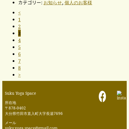
カテゴリー:
,
お知らせ
個人のお客様
<
1
2
3
4
5
6
7
8
>
Suku Yoga Space
所在地
〒878-0402
大分県竹田市直入町大字長湯7696
メール
suku.yoga.space@gmail.com