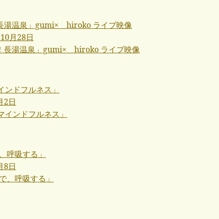
e！長湯温泉」gumi× hiroko ライブ映像
年10月28日
マインドフルネス」
月2日
中で、呼吸する」
月8日