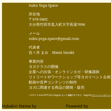
Suku Yoga Space
所在地
〒878-0402
大分県竹田市直入町大字長湯7696
メール
suku.yoga.space@gmail.com
代表者
佐々木 まみ Mami Sasaki
事業内容
ヨガクラスの開催
企業への出張・オンラインヨガ・研修講師
リトリートやワークショップ等ヨガイベント企画
動画や音声コンテンツの制作
ヨガに関連する商品の開発・販売
このサイトはreCAPTCHAとGoogleによって保護されており、Googleの
プライバシーポリシ
Habakiri theme by
Powered by
モンキーレンチ
WordPress