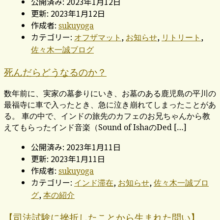
公開済み: 2023年1月12日
更新: 2023年1月12日
作成者:
sukuyoga
カテゴリー:
,
,
,
オフザマット
お知らせ
リトリート
佐々木一誠ブログ
死んだらどうなるのか？
数年前に、実家の墓参りにいき、お墓のある鹿児島の平川の
最福寺に車で入ったとき、急に泣き崩れてしまったことがあ
る。 車の中で、インドの旅先のカフェのお兄ちゃんから教
えてもらったインド音楽（Sound of IshaのDed […]
公開済み: 2023年1月11日
更新: 2023年1月11日
作成者:
sukuyoga
カテゴリー:
,
,
インド滞在
お知らせ
佐々木一誠ブロ
,
グ
本の紹介
【司法試験に挫折したことから生まれた問い】