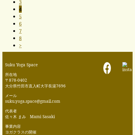
3
4
5
6
7
8
>
Suku Yoga Space
所在地
〒878-0402
大分県竹田市直入町大字長湯7696
メール
suku.yoga.space@gmail.com
代表者
佐々木 まみ Mami Sasaki
事業内容
ヨガクラスの開催