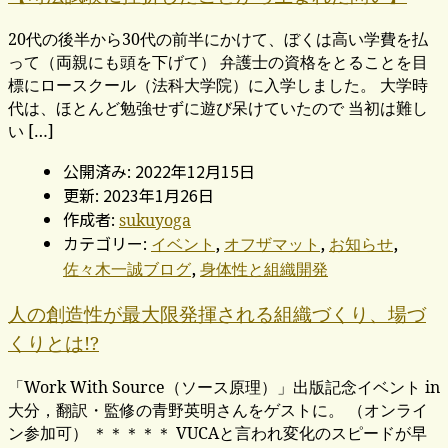
20代の後半から30代の前半にかけて、ぼくは高い学費を払
って（両親にも頭を下げて） 弁護士の資格をとることを目
標にロースクール（法科大学院）に入学しました。 大学時
代は、ほとんど勉強せずに遊び呆けていたので 当初は難し
い […]
公開済み: 2022年12月15日
更新: 2023年1月26日
作成者:
sukuyoga
カテゴリー:
,
,
,
イベント
オフザマット
お知らせ
,
佐々木一誠ブログ
身体性と組織開発
人の創造性が最大限発揮される組織づくり、場づ
くりとは!?
「Work With Source（ソース原理）」出版記念イベント in
大分，翻訳・監修の青野英明さんをゲストに。 （オンライ
ン参加可） ＊＊＊＊＊ VUCAと言われ変化のスピードが早