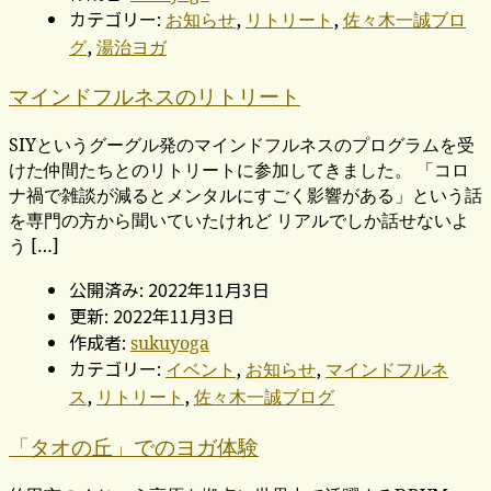
カテゴリー:
,
,
お知らせ
リトリート
佐々木一誠ブロ
,
グ
湯治ヨガ
マインドフルネスのリトリート
SIYというグーグル発のマインドフルネスのプログラムを受
けた仲間たちとのリトリートに参加してきました。 「コロ
ナ禍で雑談が減るとメンタルにすごく影響がある」という話
を専門の方から聞いていたけれど リアルでしか話せないよ
う […]
公開済み: 2022年11月3日
更新: 2022年11月3日
作成者:
sukuyoga
カテゴリー:
,
,
イベント
お知らせ
マインドフルネ
,
,
ス
リトリート
佐々木一誠ブログ
「タオの丘」でのヨガ体験