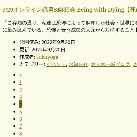
9/29オンライン読書&瞑想会 Being with Dyi
「ご存知の通り、私達は恐怖によって麻痺した社会・世界に
に染み込んでいる、恐怖と云う成虫の大元から対峙すること [
公開済み: 2022年9月20日
更新: 2022年9月20日
作成者:
sukuyoga
カテゴリー:
,
,
,
イベント
お知らせ
佐々木一誠ブログ
<
1
2
3
4
5
6
7
8