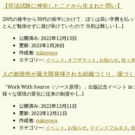
【司法試験に挫折したことから生まれた問い】
20代の後半から30代の前半にかけて、ぼくは高い学費を払
とんど勉強せずに遊び呆けていたので 当初は難しい […]
公開済み: 2022年12月15日
更新: 2023年1月26日
作成者:
sukuyoga
カテゴリー:
,
,
,
イベント
オフザマット
お知らせ
佐々
人の創造性が最大限発揮される組織づくり、場づくり
「Work With Source（ソース原理）」出版記念イベ
様々な環境の変化に従来の制度や […]
公開済み: 2022年12月11日
更新: 2022年12月11日
作成者:
sukuyoga
カテゴリー:
,
,
,
イベント
お知らせ
マインドフルネス