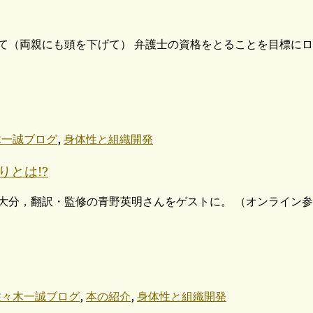
って（両親にも頭を下げて） 弁護士の資格をとることを目標に
,
木一誠ブログ
身体性と組織開発
とは!?
ント in 大分，翻訳・監修の青野英明さんをゲストに。 （オンライ
,
,
佐々木一誠ブログ
本の紹介
身体性と組織開発