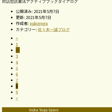
対話型読書法アクティブブックダイアログ
公開済み: 2021年5月7日
更新: 2021年5月7日
作成者:
sukuyoga
カテゴリー:
佐々木一誠ブログ
<
1
…
3
4
5
6
7
8
9
>
Suku Yoga Space