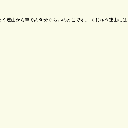
峰のくじゅう連山から車で約30分ぐらいのとこです。 くじゅう連