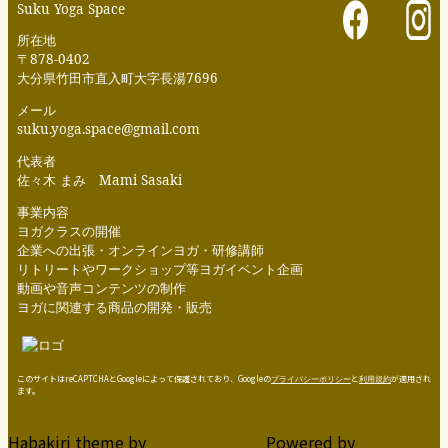
Suku Yoga Space
所在地
〒878-0402
大分県竹田市直入町大字長湯7696
メール
suku.yoga.space@gmail.com
代表者
佐々木 まみ Mami Sasaki
事業内容
ヨガクラスの開催
企業への出張・オンラインヨガ・研修講師
リトリートやワークショップ等ヨガイベント企画
動画や音声コンテンツの制作
ヨガに関連する商品の開発・販売
このサイトはreCAPTCHAとGoogleによって保護されており、Googleの
プライバシーポリシー
と
利用規約
が適用され
ます。
Habakiri theme by
Powered by
モンキーレンチ